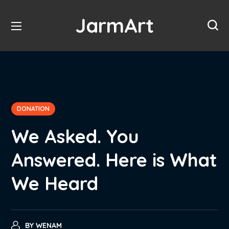
JarmArt
DONATION
We Asked. You
Answered. Here is What
We Heard
BY
WENAM