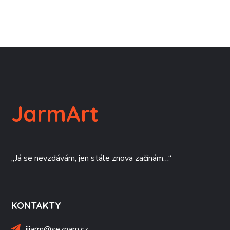
JarmArt
„Já se nevzdávám, jen stále znova začínám…“
KONTAKTY
jijarm@seznam.cz