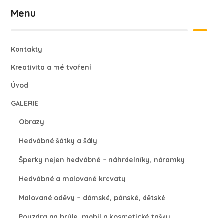
Menu
Kontakty
Kreativita a mé tvoření
Úvod
GALERIE
Obrazy
Hedvábné šátky a šály
Šperky nejen hedvábné – náhrdelníky, náramky
Hedvábné a malované kravaty
Malované oděvy – dámské, pánské, dětské
Pouzdra na brýle, mobil a kosmetické tašky