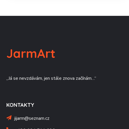
JarmArt
„Já se nevzdávám, jen stále znova začínám…“
KONTAKTY
jijarm@seznam.cz