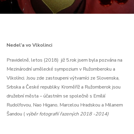
Nedel’a vo Vlkolinci
Pravidelně, letos (2018) již 5.rok jsem byla pozvána na
Mezinárodní umělecké sympozium v Ružomberoku a
Vlkolínci. Jsou zde zastoupeni výtvarníci ze Slovenska,
Srbska a České republiky. Kroměříž a Ružomberok jsou
družební města – účastním se společně s Emíliií
Rudolfovou, Nao Higano, Marcelou Hradskou a Milanem
Šandou (
výběr fotografií řazených 2018 -2014)