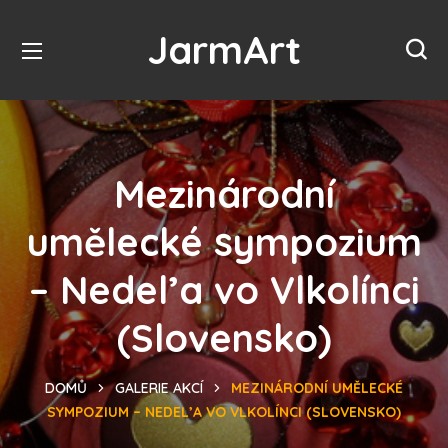
JarmArt
Mezinárodní
umělecké sympozium
– Nedel’a vo Vlkolínci
(Slovensko)
DOMŮ
GALERIE AKCÍ
MEZINÁRODNÍ UMĚLECKÉ
SYMPOZIUM – NEDEL’A VO VLKOLÍNCI (SLOVENSKO)