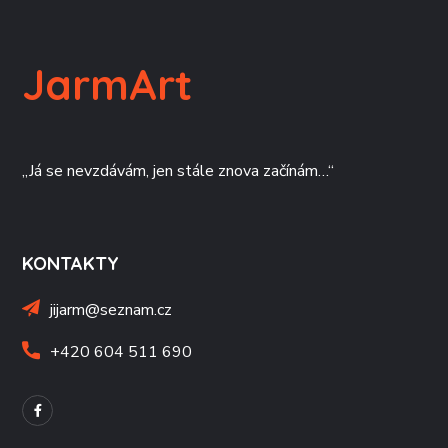
JarmArt
„Já se nevzdávám, jen stále znova začínám…“
KONTAKTY
jijarm@seznam.cz
+420 604 511 690