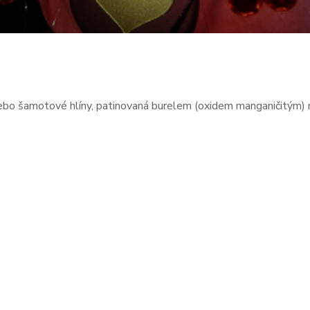
nebo šamotové hlíny, patinovaná burelem (oxidem manganičitým)