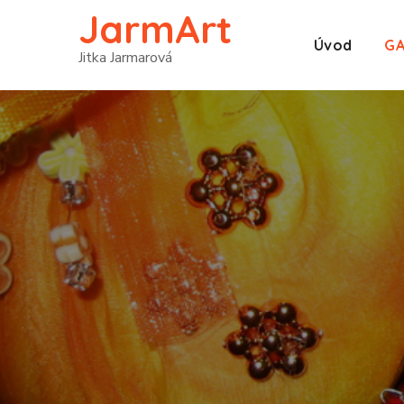
JarmArt
Úvod
GA
Jitka Jarmarová