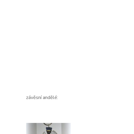
závěsní andělé: