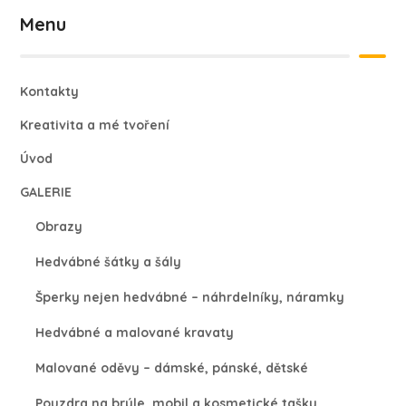
Menu
Kontakty
Kreativita a mé tvoření
Úvod
GALERIE
Obrazy
Hedvábné šátky a šály
Šperky nejen hedvábné – náhrdelníky, náramky
Hedvábné a malované kravaty
Malované oděvy – dámské, pánské, dětské
Pouzdra na brýle, mobil a kosmetické tašky