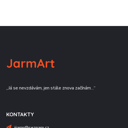
JarmArt
„Já se nevzdávám, jen stále znova začínám…“
KONTAKTY
jijarm@seznam.cz