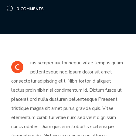
0 COMMENTS
ras semper auctor neque vitae tempus quam
C
pellentesque nec. Ipsum dolor sit amet
consectetur adipiscing elit. Nibh tortor id aliquet
lectus proin nibh nisl condimentum id. Dictum fusce ut
placerat orci nulla dusturen pellentesque Praesent
tristique magna sit amet purus gravida quis. Vitae
elementum curabitur vitae nunc sed velit dignissim
nuncs odales. Diam quis enim lobortis scelerisque
fermentum dui. Nisl nisi scelerisque eu ultrices.