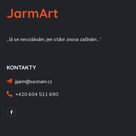
JarmArt
„Já se nevzdávám, jen stále znova začínám…“
KONTAKTY
jijarm@seznam.cz
+420 604 511 690