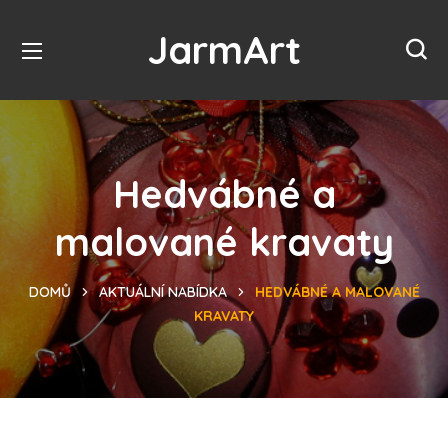
JarmArt
Hedvábné a
malované kravaty
DOMŮ
AKTUÁLNÍ NABÍDKA
HEDVÁBNÉ A MALOVANÉ
KRAVATY