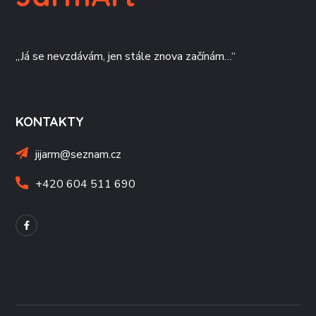
„Já se nevzdávám, jen stále znova začínám…“
KONTAKTY
jijarm@seznam.cz
+420 604 511 690