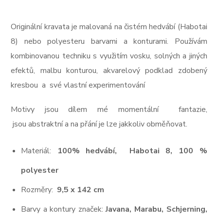
Originální kravata je malovaná na čistém hedvábí (Habotai
8) nebo polyesteru barvami a konturami. Používám
kombinovanou techniku s využitím vosku, solných a jiných
efektů, malbu konturou, akvarelový podklad zdobený
kresbou a své vlastní experimentování
Motivy jsou dílem mé momentální fantazie,
jsou abstraktní a na přání je lze jakkoliv obměňovat.
Materiál:
100% hedvábí, Habotai 8, 100 %
polyester
Rozměry:
9,5 x 142 cm
Barvy a kontury značek:
Javana, Marabu, Schjerning,